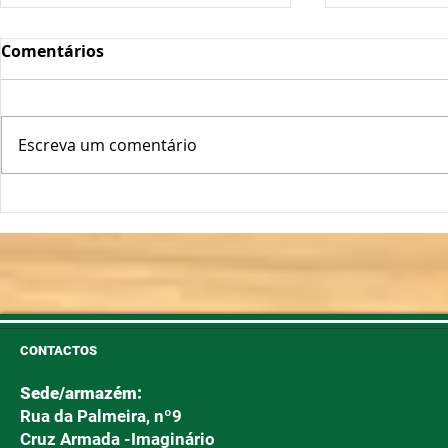
Comentários
Escreva um comentário
Oscilações Térmicas
Plantas Fo
Podem "Abrir a Porta" ao
Longe!
Míldio e Oídio
CONTACTOS
Sede/armazém:
Rua da Palmeira, nº9
Cruz Armada -Imaginário