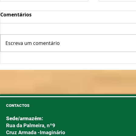
Comentários
Escreva um comentário
Oscilações Térmicas
Plantas Fo
Podem "Abrir a Porta" ao
Longe!
Míldio e Oídio
CONTACTOS
Sede/armazém:
Rua da Palmeira, nº9
Cruz Armada -Imaginário