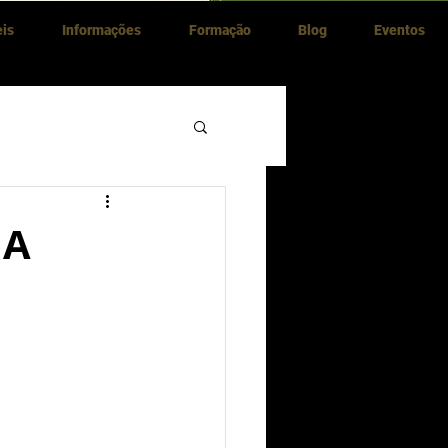
eis
Informações
Formação
Blog
Eventos
 A