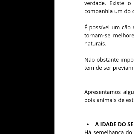
verdade. Existe 
companhia um do o
É possível um cão 
tornam-se melhore
naturais.
Não obstante import
tem de ser previam
Apresentamos algum
dois animais de es
A IDADE DO S
Há semelhança do 