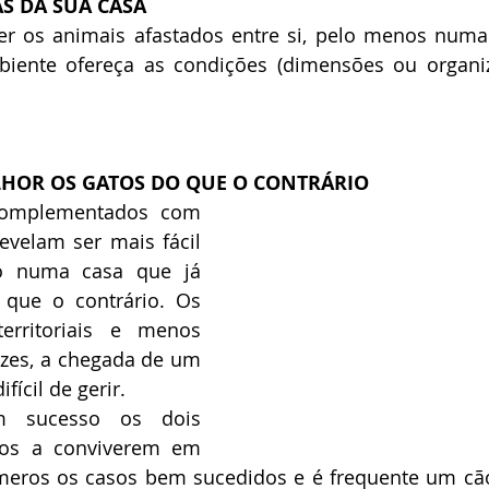
AS DA SUA CASA
r os animais afastados entre si, pelo menos numa p
ente ofereça as condições (dimensões ou organiz
LHOR OS GATOS DO QUE O CONTRÁRIO
complementados com 
velam ser mais fácil 
o numa casa que já 
que o contrário. Os 
rritoriais e menos 
ezes, a chegada de um 
fícil de gerir.
m sucesso os dois 
los a conviverem em 
meros os casos bem sucedidos e é frequente um cão