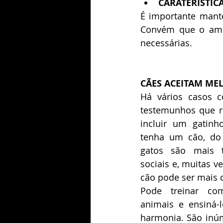
CARATERÍSTIC
É importante mante
Convém que o ambi
necessárias.
CÃES ACEITAM ME
Há vários casos 
testemunhos que re
incluir um gatinh
tenha um cão, do 
gatos são mais te
sociais e, muitas v
cão pode ser mais di
Pode treinar co
animais e ensiná-
harmonia. São inú