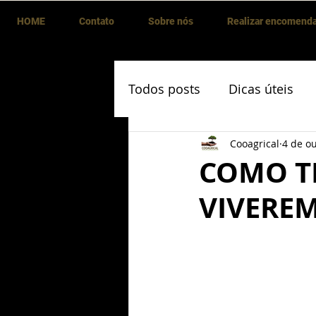
HOME
Contato
Sobre nós
Realizar encomend
Todos posts
Dicas úteis
Cooagrical
4 de ou
COMO T
VIVEREM