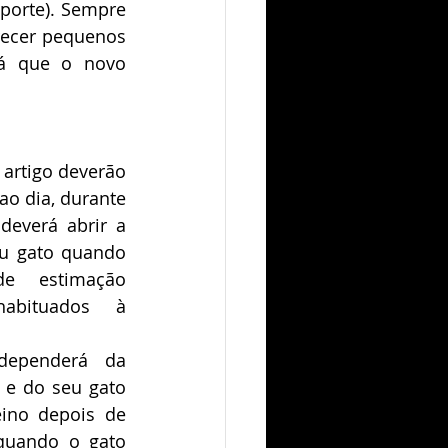
porte). Sempre 
recer pequenos 
á que o novo 
artigo deverão 
ao dia, durante 
deverá abrir a 
eu gato quando 
 estimação 
abituados à 
ependerá da 
 e do seu gato 
eino depois de 
quando o gato 