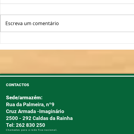
Escreva um comentário
Oscilações Térmicas
Plantas Fo
Podem "Abrir a Porta" ao
Longe!
Míldio e Oídio
CONTACTOS
Sede/armazém:
Rua da Palmeira, nº9
Cruz Armada -Imaginário
2500 - 292 Caldas da Rainha
Tel: 262 830 250
Chamadas para a rede fixa nacional.