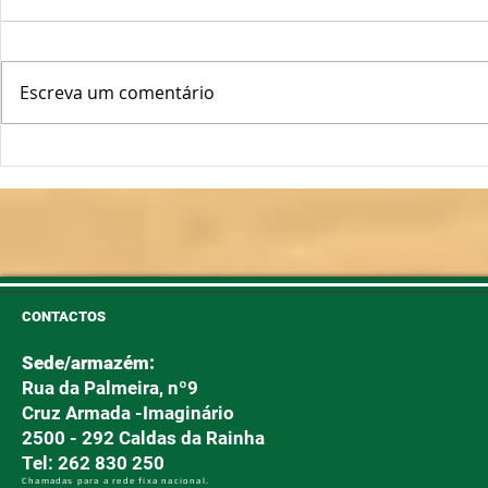
Escreva um comentário
Oscilações Térmicas
Plantas Fo
Podem "Abrir a Porta" ao
Longe!
Míldio e Oídio
CONTACTOS
Sede/armazém:
Rua da Palmeira, nº9
Cruz Armada -Imaginário
2500 - 292 Caldas da Rainha
Tel: 262 830 250
Chamadas para a rede fixa nacional.