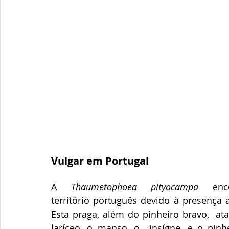
Vulgar em Portugal
A 
Thaumetophoea pityocampa
 enc
território português devido à presença a
Esta praga, além do pinheiro bravo,  ata
laríceo, o manso, o  insígne, e o pinh