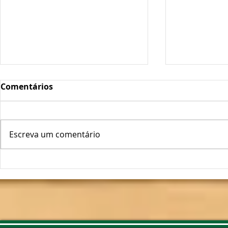
Comentários
Escreva um comentário
Oscilações Térmicas
Plantas Fo
Podem "Abrir a Porta" ao
Longe!
Míldio e Oídio