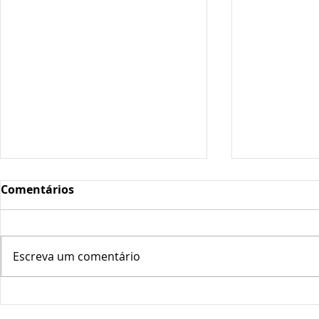
Comentários
Escreva um comentário
Oscilações Térmicas
Plantas Fo
Podem "Abrir a Porta" ao
Longe!