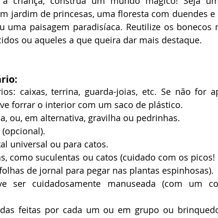
a criança, construa um mundo mágico! Seja um
um jardim de princesas, uma floresta com duendes e 
ou uma paisagem paradisíaca. Reutilize os bonecos 
idos ou aqueles a que queira dar mais destaque.
rio:
ios: caixas, terrina, guarda-joias, etc. Se não for a
ve forrar o interior com um saco de plástico.
a, ou, em alternativa, gravilha ou pedrinhas.
 (opcional).
al universal ou para catos.
s, como suculentas ou catos (cuidado com os picos! –
olhas de jornal para pegar nas plantas espinhosas).
ve ser cuidadosamente manuseada (com um cont
adas feitas por cada um ou em grupo ou brinquedo