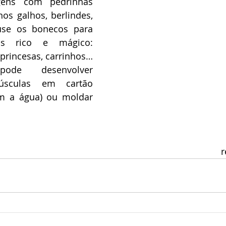
gens com pedrinhas 
os galhos, berlindes, 
use os bonecos para 
s rico e mágico: 
princesas, carrinhos… 
ode desenvolver 
úsculas em cartão 
m a água) ou moldar 
r