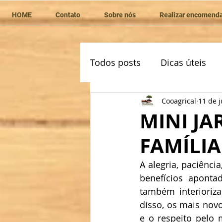
HOME
Contato
Sobre nós
Realizar encomend
Todos posts
Dicas úteis
Cooagrical
11 de 
MINI JA
FAMÍLIA
A alegria, paciência
benefícios aponta
também interioriza
disso, os mais nov
e o respeito pelo m