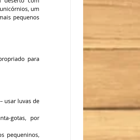
 deserto com 
unicórnios, um 
mais pequenos 
propriado para 
 usar luvas de 
a-gotas, por 
s pequeninos, 