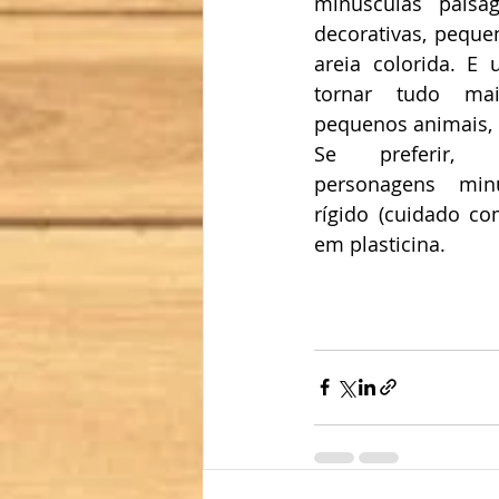
minúsculas paisa
decorativas, pequen
areia colorida. E 
tornar tudo mai
pequenos animais, 
Se preferir, p
personagens min
rígido (cuidado co
em plasticina. 