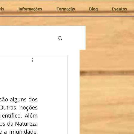
eis
Informações
Formação
Blog
Eventos
 são alguns dos 
utras noções 
entífico. Além 
os da Natureza 
e a imunidade, 