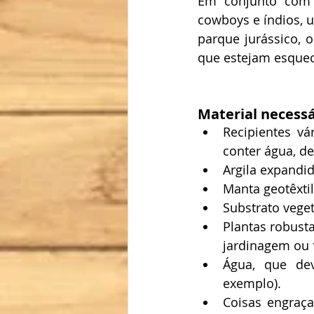
Em conjunto com 
cowboys e índios, 
parque jurássico, 
que estejam esquec
Material necessá
Recipientes vár
conter água, de
Argila expandid
Manta geotêxtil
Substrato veget
Plantas robusta
jardinagem ou f
Água, que de
exemplo).
Coisas engraç