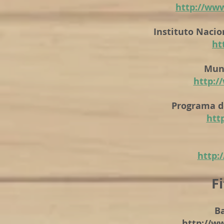
http://www
Instituto Nacion
ht
Muni
http:/
Programa d
htt
http:
F
B
http://w