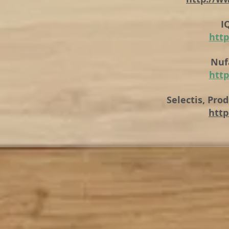
I
http
Nuf
http
Selectis, Prod
http