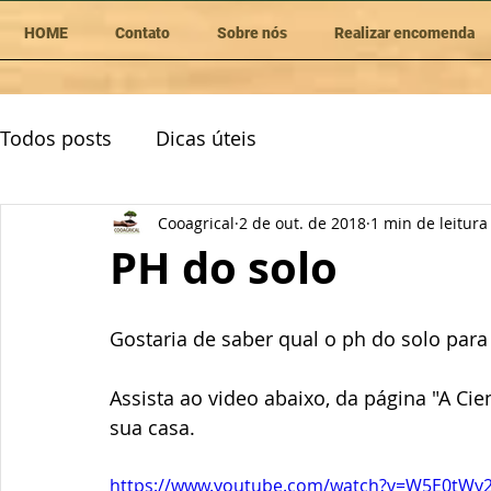
HOME
Contato
Sobre nós
Realizar encomenda
Todos posts
Dicas úteis
Cooagrical
2 de out. de 2018
1 min de leitura
PH do solo
Gostaria de saber qual o ph do solo para 
Assista ao video abaixo, da página "A Cie
sua casa.
https://www.youtube.com/watch?v=W5E0tWy