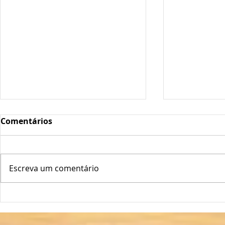
Comentários
Escreva um comentário
Oscilações Térmicas
Plantas Fo
Podem "Abrir a Porta" ao
Longe!
Míldio e Oídio