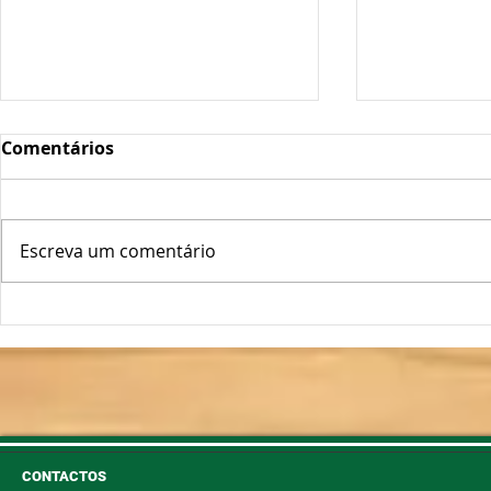
Comentários
Escreva um comentário
Oscilações Térmicas
Plantas Fo
Podem "Abrir a Porta" ao
Longe!
Míldio e Oídio
CONTACTOS