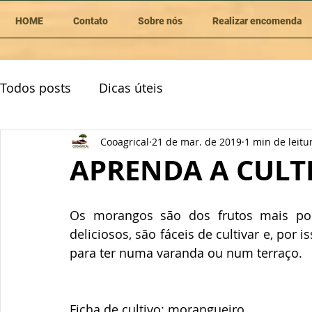
HOME
Contato
Sobre nós
Realizar encomenda
Todos posts
Dicas úteis
Cooagrical
21 de mar. de 2019
1 min de leitu
APRENDA A CUL
Os morangos são dos frutos mais pop
deliciosos, são fáceis de cultivar e, po
para ter numa varanda ou num terraço.
Ficha de cultivo: morangueiro