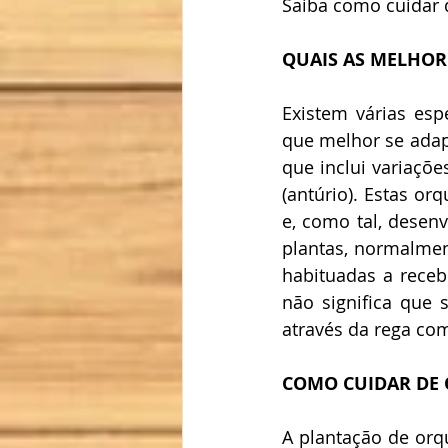
Saiba como cuidar 
QUAIS AS MELHOR
Existem várias esp
que melhor se adap
que inclui variaçõe
(antúrio). Estas or
e, como tal, desen
plantas, normalment
habituadas a receb
não significa que
através da rega co
COMO CUIDAR DE
A plantação de orq