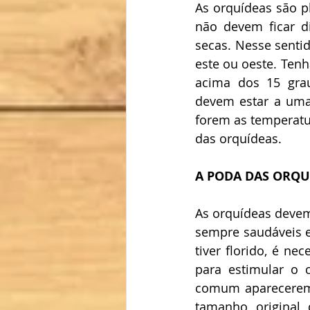
As orquídeas são pl
não devem ficar d
secas. Nesse sentid
este ou oeste. Ten
acima dos 15 grau
devem estar a uma
forem as temperatur
das orquídeas.
A PODA DAS ORQU
As orquídeas devem
sempre saudáveis e
tiver florido, é ne
para estimular o 
comum aparecerem 
tamanho original