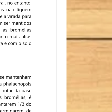
l, no entanto, 
as não fiquem 
la virada para 
m ser mantidos 
 as bromélias 
to mais altas 
a e com o solo 
 se mantenham 
 phalaenopsis 
contar da base 
 bromélias, é 
ntarem 1/3 do 
erminarem de 