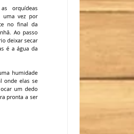
as orquídeas 
 uma vez por 
e no final da 
nhã. Ao passo 
io deixar secar 
s é a água da 
uma humidade 
l onde elas se 
locar um dedo 
a pronta a ser 