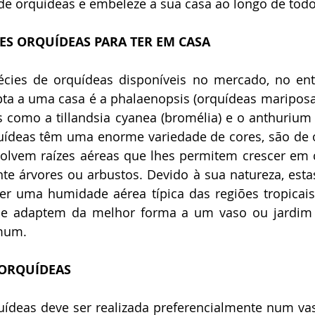
de orquídeas e embeleze a sua casa ao longo de todo
ES ORQUÍDEAS PARA TER EM CASA
écies de orquídeas disponíveis no mercado, no ent
ta a uma casa é a phalaenopsis (orquídeas mariposa 
s como a tillandsia cyanea (bromélia) e o anthurium
quídeas têm uma enorme variedade de cores, são de o
volvem raízes aéreas que lhes permitem crescer em 
e árvores ou arbustos. Devido à sua natureza, estas
er uma humidade aérea típica das regiões tropicais,
 se adaptem da melhor forma a um vaso ou jardim
mum. 
 ORQUÍDEAS
uídeas deve ser realizada preferencialmente num vas