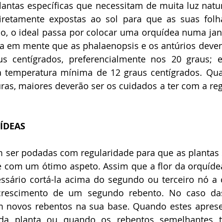
antas específicas que necessitam de muita luz natura
iretamente expostas ao sol para que as suas folh
o, o ideal passa por colocar uma orquídea numa jane
ha em mente que as phalaenopsis e os antúrios deve
s centígrados, preferencialmente nos 20 graus; e
 temperatura mínima de 12 graus centígrados. Quan
as, maiores deverão ser os cuidados a ter com a reg
ÍDEAS
 ser podadas com regularidade para que as plantas
 com um ótimo aspeto. Assim que a flor da orquídea
cessário cortá-la acima do segundo ou terceiro nó a 
crescimento de um segundo rebento. No caso das
novos rebentos na sua base. Quando estes aprese
 da planta ou quando os rebentos semelhantes t