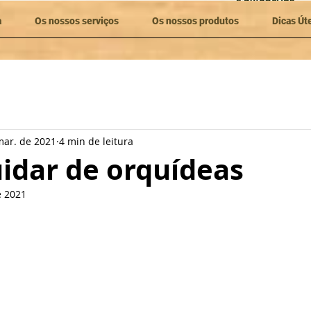
a
Os nossos serviços
Os nossos produtos
Dicas Út
mar. de 2021
4 min de leitura
idar de orquídeas
e 2021