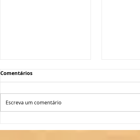
Comentários
Escreva um comentário
Oscilações Térmicas
Plantas Fo
Podem "Abrir a Porta" ao
Longe!
Míldio e Oídio