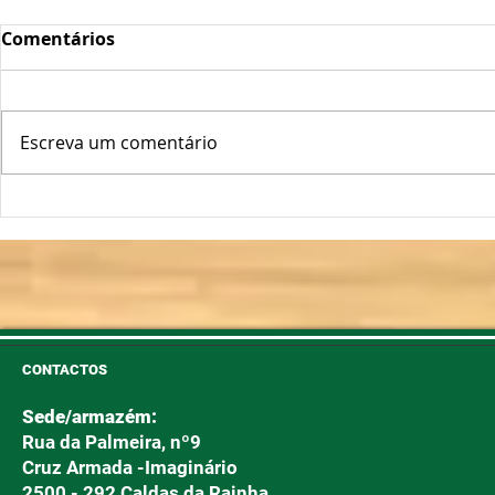
Comentários
Escreva um comentário
Oscilações Térmicas
Plantas Fo
Podem "Abrir a Porta" ao
Longe!
Míldio e Oídio
CONTACTOS
Sede/armazém:
Rua da Palmeira, nº9
Cruz Armada -Imaginário
2500 - 292 Caldas da Rainha