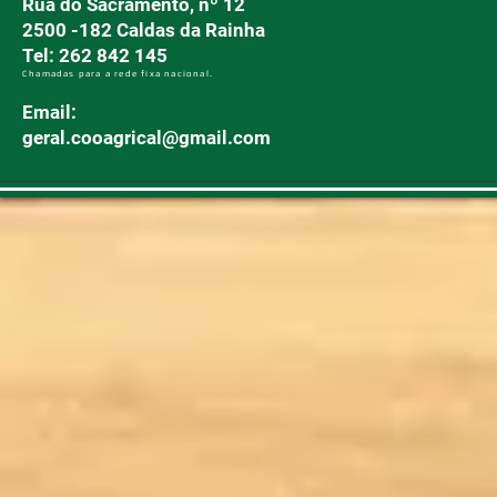
Rua do Sacramento, nº 12
2500 -182 Caldas da Rainha
Tel: 262 842 145
Chamadas para a rede fixa nacional.
Email:
geral.cooagrical@gmail.com