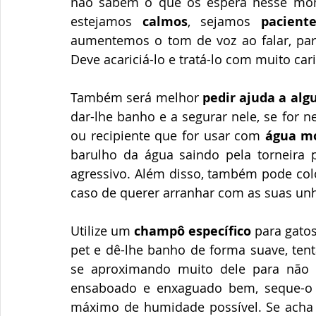
não sabem o que os espera nesse mome
estejamos 
calmos
, sejamos 
pacient
aumentemos o tom de voz ao falar, para
Deve acariciá-lo e tratá-lo com muito c
Também será melhor 
pedir ajuda a alg
dar-lhe banho e a segurar nele, se for n
ou recipiente que for usar com 
água m
barulho da água saindo pela torneira p
agressivo. Além disso, também pode colo
caso de querer arranhar com as suas un
Utilize um 
champô específico
 para gato
pet e dê-lhe banho de forma suave, ten
se aproximando muito dele para não 
ensaboado e enxaguado bem, seque-o 
máximo de humidade possível. Se acha q