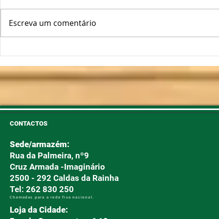
Escreva um comentário
Oscilações Térmicas
Plantas Fo
Podem "Abrir a Porta" ao
Longe!
Míldio e Oídio
CONTACTOS
Sede/armazém:
Rua da Palmeira, nº9
Cruz Armada -Imaginário
2500 - 292 Caldas da Rainha
Tel: 262 830 250
Chamadas para a rede fixa nacional.
Loja da Cidade: