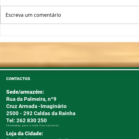
Escreva um comentário
Oscilações Térmicas
Plantas Fo
Podem "Abrir a Porta" ao
Longe!
Míldio e Oídio
CONTACTOS
Sede/armazém:
Rua da Palmeira, nº9
Cruz Armada -Imaginário
2500 - 292 Caldas da Rainha
Tel: 262 830 250
Chamadas para a rede fixa nacional.
Loja da Cidade: