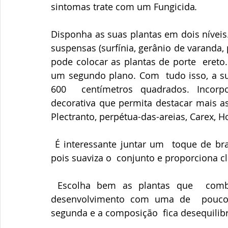
sintomas trate com um Fungicida
. 
Disponha as suas plantas em dois níveis. 
suspensas (surfínia, gerânio de varanda, 
pode colocar as plantas de porte  ereto
um segundo plano. Com  tudo isso, a su
600  centímetros quadrados. Incorp
decorativa que permita destacar mais as 
Plectranto, perpétua-das-areias, Carex, H
 É interessante juntar um  toque de branco para as cores muito fortes ou apagadas 
pois suaviza o  conjunto e proporciona c
 Escolha bem as plantas que  combina. Evite associar uma planta de grande 
desenvolvimento com uma de  pouco p
segunda e a composição  fica desequilibr